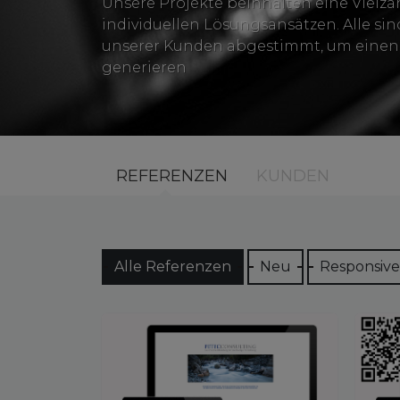
Unsere Projekte beinhalten eine Vielza
individuellen Lösungsansätzen. Alle sin
unserer Kunden abgestimmt, um einen
generieren
REFERENZEN
KUNDEN
Alle Referenzen
Neu
Responsive