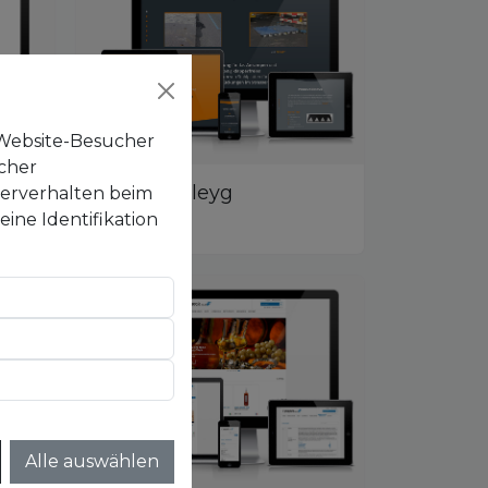
×
e Website-Besucher
ucher
che
Website Fleyg
zerverhalten beim
ne Identifikation
Projektinfo
Alle auswählen