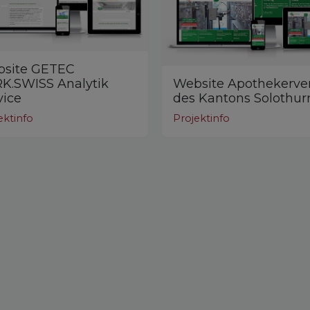
site GETEC
K.SWISS Analytik
Website Apothekerve
vice
des Kantons Solothur
ektinfo
Projektinfo