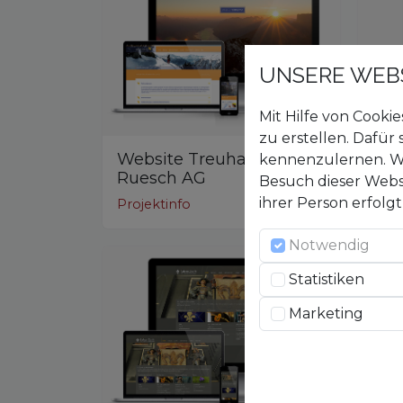
UNSERE WEB
Mit Hilfe von Cooki
zu erstellen. Dafür
Website Treuhand
kennenzulernen. Wi
Ruesch AG
Web
Besuch dieser Webs
ihrer Person erfolgt
Projektinfo
Proj
Notwendig
Statistiken
Marketing