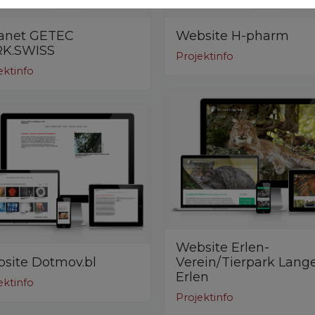
ranet GETEC
Website H-pharm
K.SWISS
Projektinfo
ektinfo
Website Erlen-
site Dotmov.bl
Verein/Tierpark Lang
Erlen
ektinfo
Projektinfo