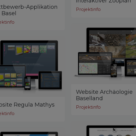
Interaktiver Zooplan
tbewerb-Applikation
Projektinfo
 Basel
ektinfo
Website Archäologie
Baselland
site Regula Mathys
Projektinfo
ektinfo