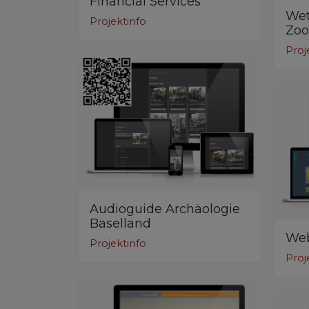
Financial Services
Wet
Projektinfo
Zoo
Proj
Audioguide Archäologie
Baselland
Web
Projektinfo
Proj