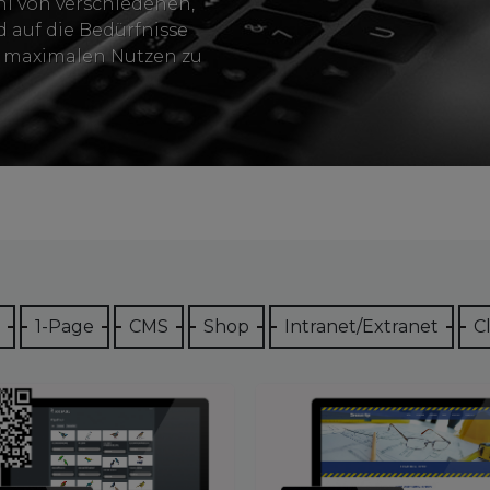
hl von verschiedenen,
d auf die Bedürfnisse
 maximalen Nutzen zu
1-Page
CMS
Shop
Intranet/Extranet
Cl