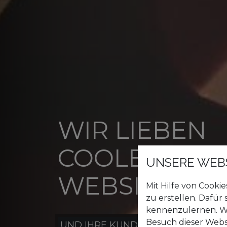
WIR LIEBEN
COOLE
UNSERE WEB
WEBSITES!
Mit Hilfe von Cooki
zu erstellen. Dafür
kennenzulernen. Wi
Besuch dieser Webs
UND IHRE KUNDEN WERDEN UNSE