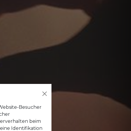
×
e Website-Besucher
ucher
zerverhalten beim
ne Identifikation